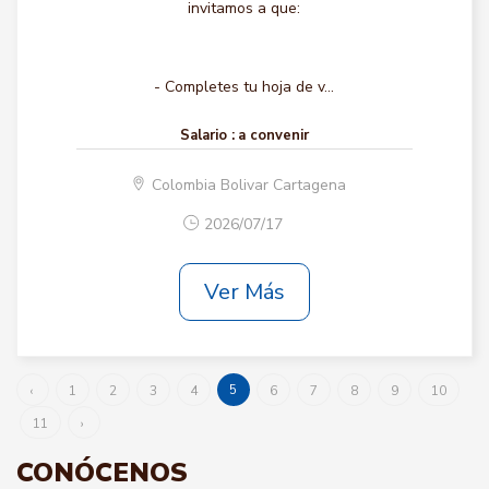
invitamos a que:
- Completes tu hoja de v...
Salario :
a convenir
Colombia Bolivar Cartagena
2026/07/17
Ver Más
5
‹
1
2
3
4
6
7
8
9
10
11
›
CONÓCENOS