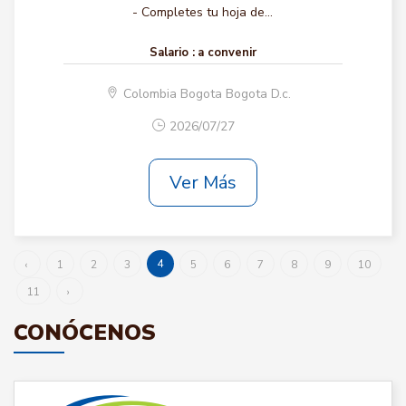
- Completes tu hoja de...
Salario :
a convenir
Colombia Bogota Bogota D.c.
2026/07/27
Ver Más
4
‹
1
2
3
5
6
7
8
9
10
11
›
CONÓCENOS