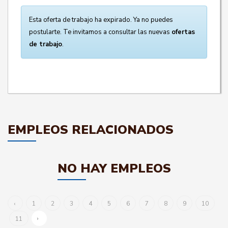
Esta oferta de trabajo ha expirado. Ya no puedes
postularte. Te invitamos a consultar las nuevas
ofertas
de trabajo
.
EMPLEOS RELACIONADOS
NO HAY EMPLEOS
‹
1
2
3
4
5
6
7
8
9
10
›
11