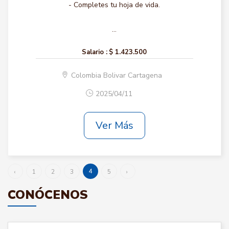
- Completes tu hoja de vida.
...
Salario :
$ 1.423.500
Colombia Bolivar Cartagena
2025/04/11
Ver Más
4
‹
1
2
3
5
›
CONÓCENOS