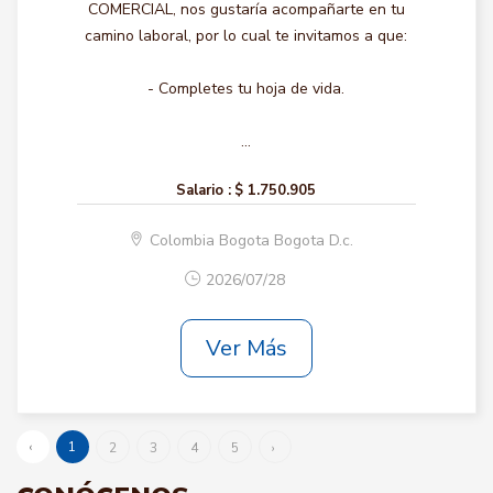
COMERCIAL, nos gustaría acompañarte en tu
camino laboral, por lo cual te invitamos a que:
- Completes tu hoja de vida.
...
Salario :
$ 1.750.905
Colombia Bogota Bogota D.c.
2026/07/28
Ver Más
‹
1
2
3
4
5
›