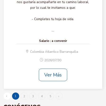
nos gustaría acompañarte en tu camino laboral,
por lo cual te invitamos a que:
- Completes tu hoja de vida.
...
Salario :
a convenir
Colombia Atlantico Barranquilla
2026/07/30
Ver Más
‹
1
2
3
4
5
›