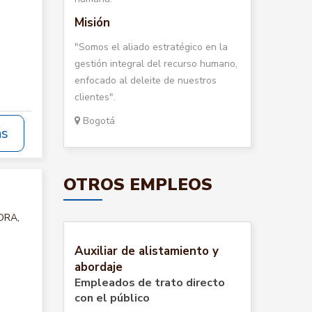
Misión
"Somos el aliado estratégico en la
gestión integral del recurso humano,
enfocado al deleite de nuestros
clientes".
Bogotá
ás
OTROS EMPLEOS
ORA,
Auxiliar de alistamiento y
abordaje
Empleados de trato directo
con el público