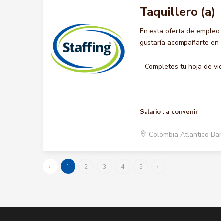
Taquillero (a)
En esta oferta de empleo
gustaría acompañarte en t
- Completes tu hoja de vi
...
Salario :
a convenir
Colombia Atlantico Ba
‹
1
2
3
4
5
›