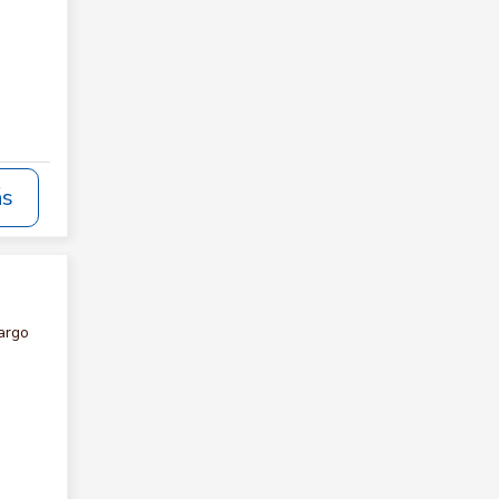
ás
argo