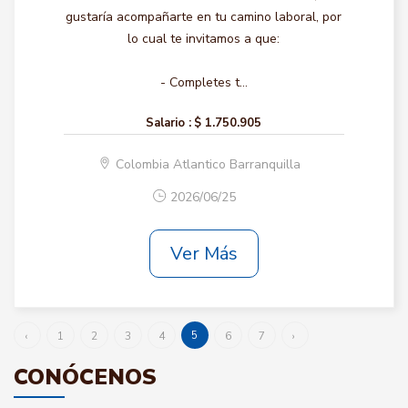
gustaría acompañarte en tu camino laboral, por
lo cual te invitamos a que:
- Completes t...
Salario :
$ 1.750.905
Colombia Atlantico Barranquilla
2026/06/25
Ver Más
5
‹
1
2
3
4
6
7
›
CONÓCENOS