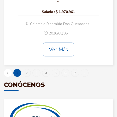
...
Salario :
$ 1.970.961
Colombia Risaralda Dos Quebradas
2026/08/05
Ver Más
‹
1
2
3
4
5
6
7
›
CONÓCENOS