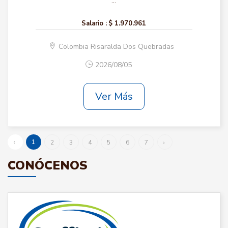
...
Salario :
$ 1.970.961
Colombia Risaralda Dos Quebradas
2026/08/05
Ver Más
‹
1
2
3
4
5
6
7
›
CONÓCENOS