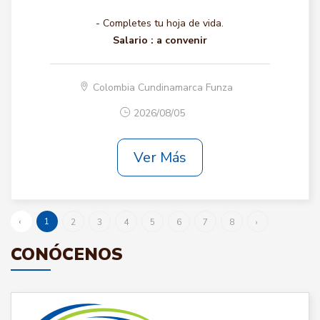
- Completes tu hoja de vida.
Salario :
a convenir
Colombia Cundinamarca Funza
2026/08/05
Ver Más
‹
1
2
3
4
5
6
7
8
›
CONÓCENOS