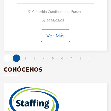
Colombia Cundinamarca Funza
2026/08/05
Ver Más
‹
1
2
3
4
5
6
7
8
›
CONÓCENOS