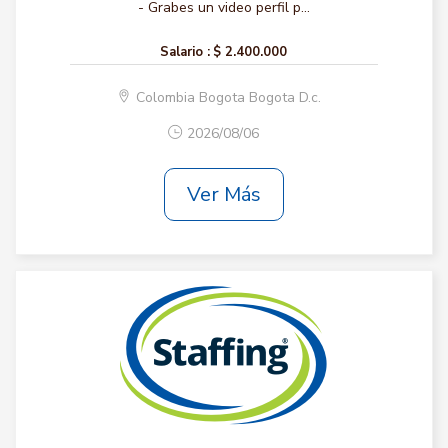
- Grabes un video perfil p...
Salario :
$ 2.400.000
Colombia Bogota Bogota D.c.
2026/08/06
Ver Más