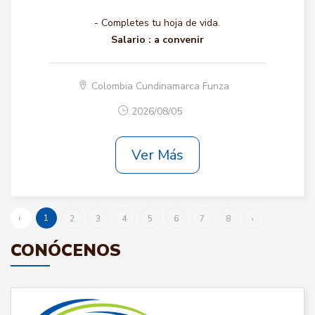
- Completes tu hoja de vida.
Salario :
a convenir
Colombia Cundinamarca Funza
2026/08/05
Ver Más
‹
1
2
3
4
5
6
7
8
›
CONÓCENOS