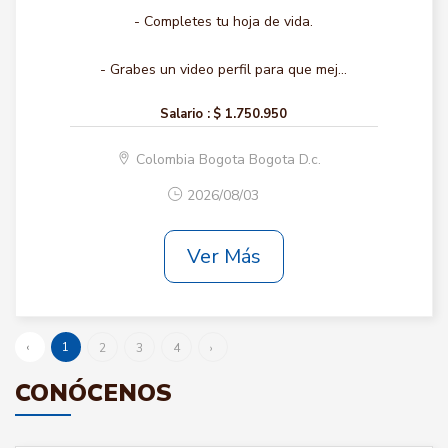
- Completes tu hoja de vida.
- Grabes un video perfil para que mej...
Salario :
$ 1.750.950
Colombia Bogota Bogota D.c.
2026/08/03
Ver Más
‹
1
2
3
4
›
CONÓCENOS