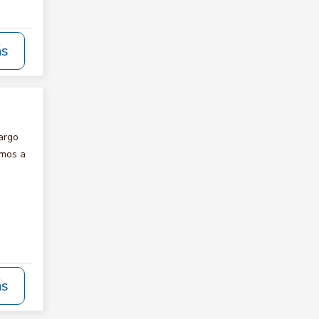
ás
argo
amos a
ás