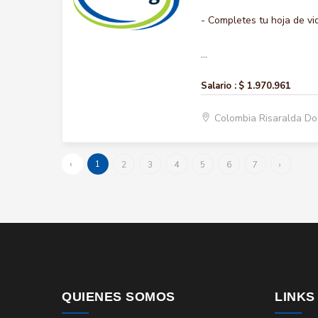
- Completes tu hoja de vi
...
Salario :
$ 1.970.961
Colombia Risaralda D
‹
1
2
3
4
5
6
7
›
QUIENES SOMOS
LINKS