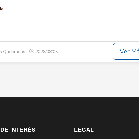
da.
Ver M
os Quebradas
2026/08/05
 DE INTERÉS
LEGAL