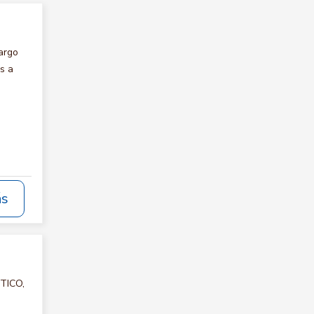
argo
s a
ás
STICO,