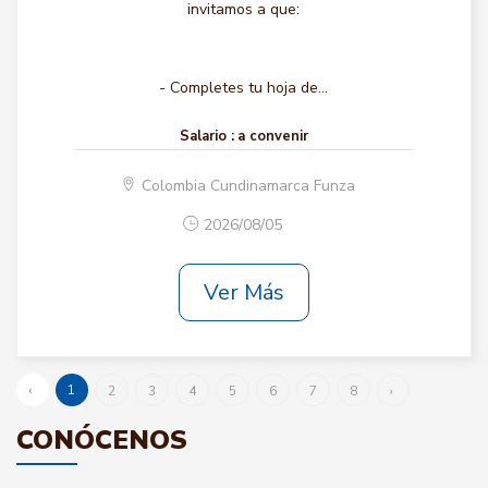
invitamos a que:
- Completes tu hoja de...
Salario :
a convenir
Colombia Cundinamarca Funza
2026/08/05
Ver Más
‹
1
2
3
4
5
6
7
8
›
CONÓCENOS