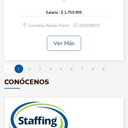
Salario :
$ 1.750.905
Colombia Nariqo Pasto
2026/08/05
Ver Más
‹
1
2
3
4
5
6
7
8
9
›
CONÓCENOS