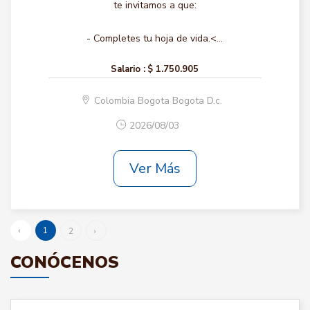
te invitamos a que:
- Completes tu hoja de vida.<...
Salario :
$ 1.750.905
Colombia Bogota Bogota D.c.
2026/08/03
Ver Más
‹
1
2
›
CONÓCENOS