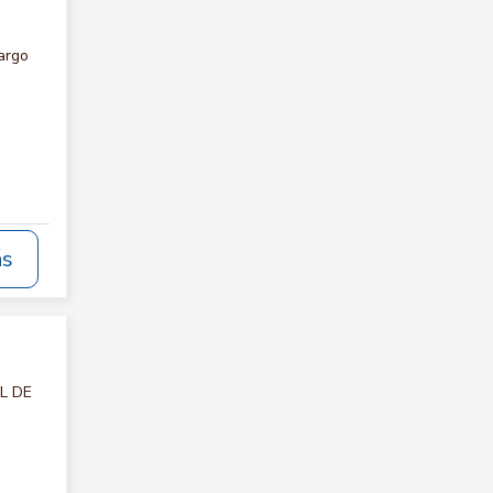
argo
ás
AL DE