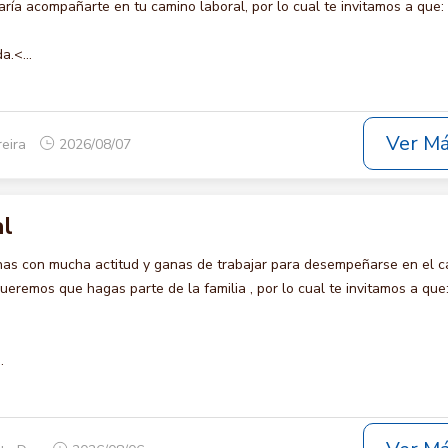
ía acompañarte en tu camino laboral, por lo cual te invitamos a que:
a.<...
Ver M
reira
2026/08/07
al
s con mucha actitud y ganas de trabajar para desempeñarse en el c
remos que hagas parte de la familia , por lo cual te invitamos a que
.