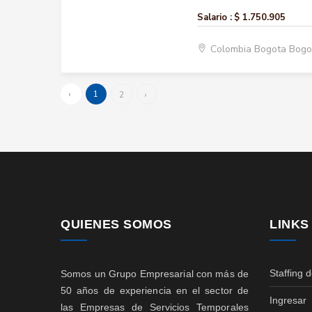
Salario :
$ 1.750.905
Colombia Bogota Bogo
‹
1
2
›
QUIENES SOMOS
LINKS
Staffing 
Somos un Grupo Empresarial con más de
50 años de experiencia en el sector de
Ingresar
las Empresas de Servicios Temporales