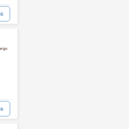
ás
argo
ás