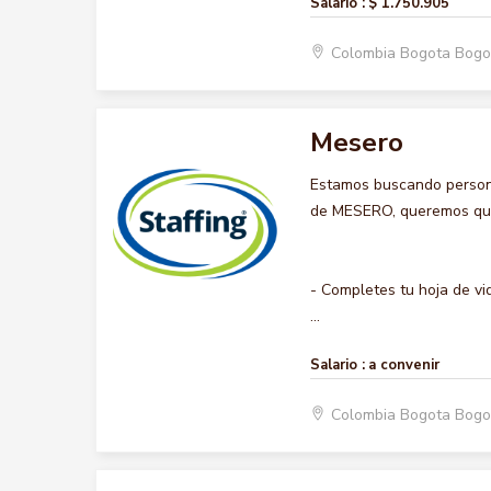
Salario :
$ 1.750.905
Colombia Bogota Bogo
Mesero
Estamos buscando persona
de MESERO, queremos que h
- Completes tu hoja de vi
...
Salario :
a convenir
Colombia Bogota Bogo