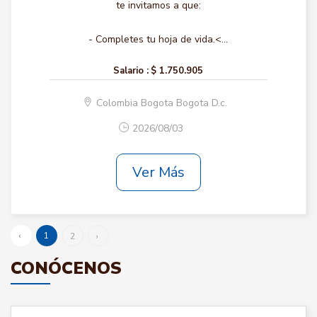
te invitamos a que:
- Completes tu hoja de vida.<...
Salario :
$ 1.750.905
Colombia Bogota Bogota D.c.
2026/08/03
Ver Más
‹
1
2
›
CONÓCENOS