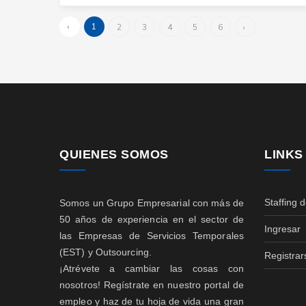
‹
1
2
3
4
5
6
›
QUIENES SOMOS
LINKS
Staffing 
Somos un Grupo Empresarial con más de
50 años de experiencia en el sector de
Ingresar
las Empresas de Servicios Temporales
(EST) y Outsourcing.
Registrar
¡Atrévete a cambiar las cosas con
nosotros! Regístrate en nuestro portal de
empleo y haz de tu hoja de vida una gran