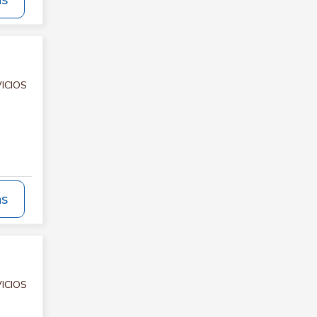
ás
VICIOS
ás
VICIOS