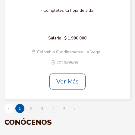
- Completes tu hoja de vida.
...
Salario :
$ 1.900.000
Colombia Cundinamarca La Vega
2026/08/03
Ver Más
‹
1
2
3
4
5
›
CONÓCENOS