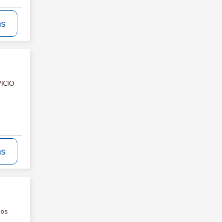
ás
VICIO
ás
nos