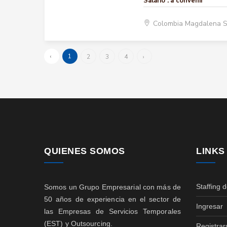
Salario :
a convenir
Colombia Magdalena 
‹
1
2
3
4
›
QUIENES SOMOS
LINKS
Staffing 
Somos un Grupo Empresarial con más de
50 años de experiencia en el sector de
Ingresar
las Empresas de Servicios Temporales
(EST) y Outsourcing.
Registrar