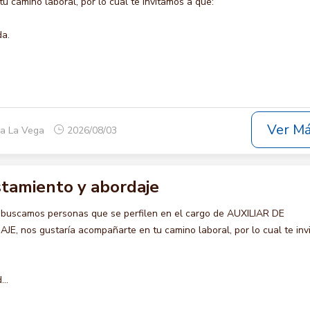
u camino laboral, por lo cual te invitamos a que:
da.
Ver M
ca La Vega
2026/08/03
istamiento y abordaje
 buscamos personas que se perfilen en el cargo de AUXILIAR DE
 nos gustaría acompañarte en tu camino laboral, por lo cual te inv
..