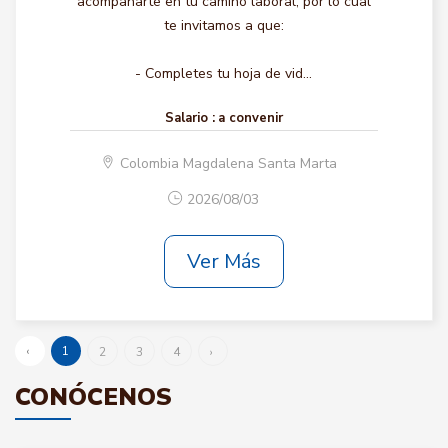
acompañarte en tu camino laboral, por lo cual
te invitamos a que:
- Completes tu hoja de vid...
Salario :
a convenir
Colombia Magdalena Santa Marta
2026/08/03
Ver Más
‹
1
2
3
4
›
CONÓCENOS