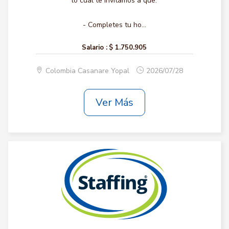
lo cual te invitamos a que:
- Completes tu ho...
Salario :
$ 1.750.905
Colombia Casanare Yopal
2026/07/28
Ver Más