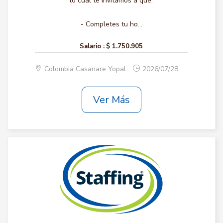
lo cual te invitamos a que:
- Completes tu ho...
Salario :
$ 1.750.905
Colombia Casanare Yopal
2026/07/28
Ver Más