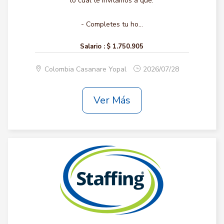
lo cual te invitamos a que:
- Completes tu ho...
Salario :
$ 1.750.905
Colombia Casanare Yopal
2026/07/28
Ver Más