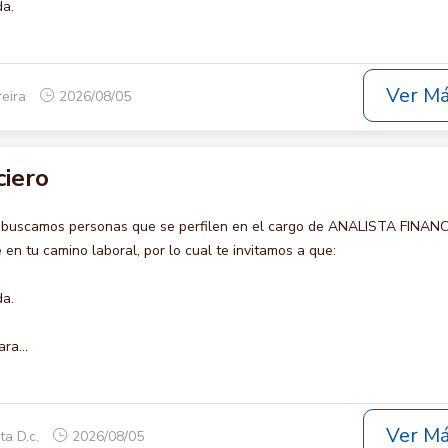
da.
Ver M
reira
2026/08/05
ciero
o buscamos personas que se perfilen en el cargo de ANALISTA FINANC
en tu camino laboral, por lo cual te invitamos a que:
da.
ra...
Ver M
ta D.c.
2026/08/05