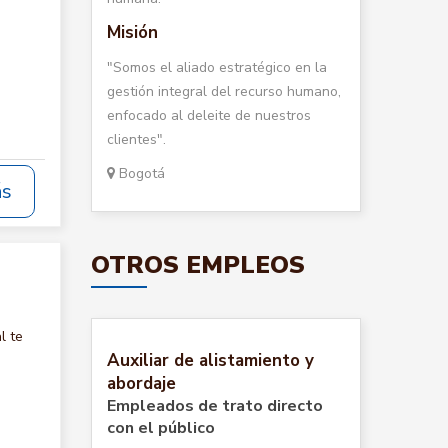
Misión
"Somos el aliado estratégico en la
gestión integral del recurso humano,
enfocado al deleite de nuestros
clientes".
Bogotá
ás
OTROS EMPLEOS
l te
Auxiliar de alistamiento y
abordaje
Empleados de trato directo
con el público