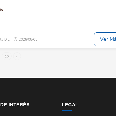
da.
Ver M
ta D.c.
2026/08/05
10
›
 DE INTERÉS
LEGAL