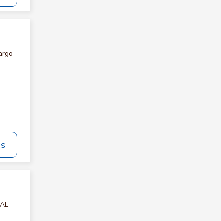
argo
ás
IAL