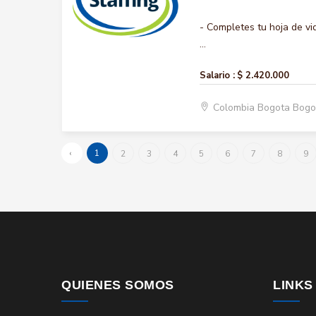
- Completes tu hoja de vi
...
Salario :
$ 2.420.000
Colombia Bogota Bogo
‹
1
2
3
4
5
6
7
8
9
QUIENES SOMOS
LINKS