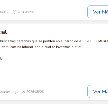
Ver M
ta D.c.
2026/08/07
ial
o buscamos personas que se perfilen en el cargo de ASESOR COMERCI
en tu camino laboral, por lo cual te invitamos a que:
da.
Ver M
Bucaramanga
2026/08/06