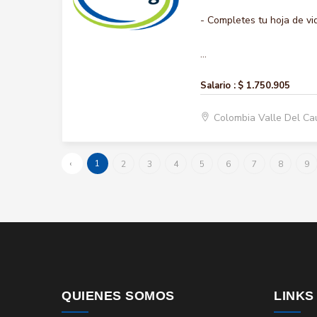
- Completes tu hoja de vi
...
Salario :
$ 1.750.905
Colombia Valle Del Ca
‹
1
2
3
4
5
6
7
8
9
QUIENES SOMOS
LINKS