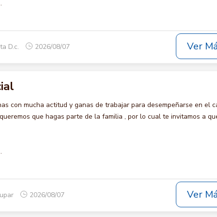
.
Ver M
ta D.c.
2026/08/07
ial
s con mucha actitud y ganas de trabajar para desempeñarse en el c
remos que hagas parte de la familia , por lo cual te invitamos a qu
.
Ver M
dupar
2026/08/07