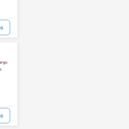
ás
argo
e:
ás