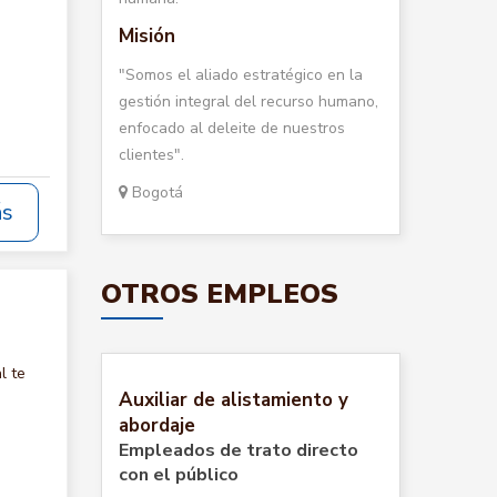
Misión
"Somos el aliado estratégico en la
gestión integral del recurso humano,
enfocado al deleite de nuestros
clientes".
Bogotá
ás
OTROS EMPLEOS
l te
Auxiliar de alistamiento y
abordaje
Empleados de trato directo
con el público