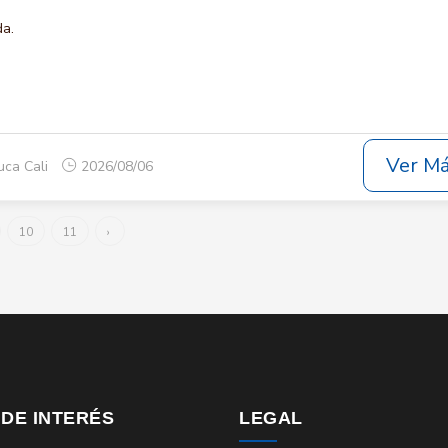
da.
Ver M
uca Cali
2026/08/06
10
11
›
 DE INTERÉS
LEGAL