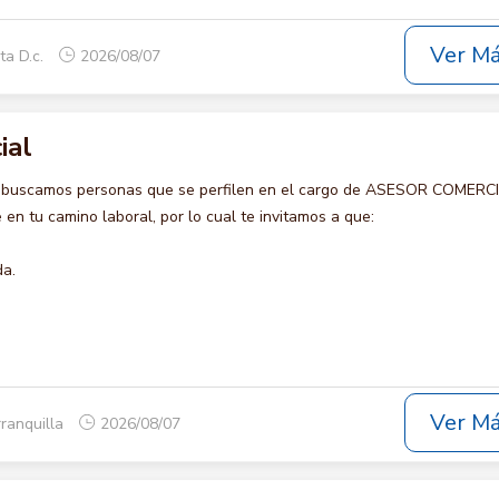
Ver M
ta D.c.
2026/08/07
ial
o buscamos personas que se perfilen en el cargo de ASESOR COMERCI
en tu camino laboral, por lo cual te invitamos a que:
da.
Ver M
rranquilla
2026/08/07