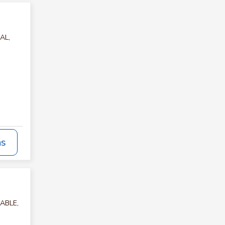
AL,
ás
TABLE,