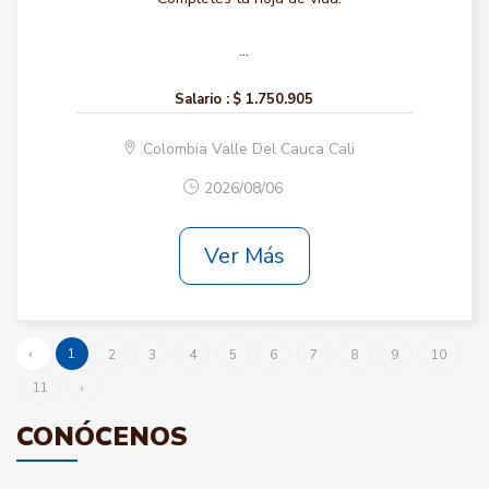
...
Salario :
$ 1.750.905
Colombia Valle Del Cauca Cali
2026/08/06
Ver Más
‹
1
2
3
4
5
6
7
8
9
10
11
›
CONÓCENOS