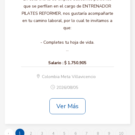
que se perfilen en el cargo de ENTRENADOR
PILATES REFORMER, nos gustaría acompañarte
en tu camino laboral, por lo cual te invitamos a
que:
- Completes tu hoja de vida.
...
Salario :
$ 1.750.905
Colombia Meta Villavicencio
2026/08/05
Ver Más
‹
1
2
3
4
5
6
7
8
9
10