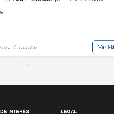
compañarte en tu camino laboral, por lo cual te invitamos a que:
da.
Ver M
ta D.c.
2026/08/05
10
11
›
 DE INTERÉS
LEGAL