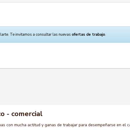
larte. Te invitamos a consultar las nuevas
ofertas de trabajo
.
o - comercial
s con mucha actitud y ganas de trabajar para desempeñarse en el c