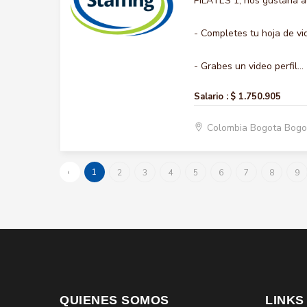
PILATES 1, nos gustaría a
- Completes tu hoja de vi
- Grabes un video perfil...
Salario :
$ 1.750.905
Colombia Bogota Bogo
‹
1
2
3
4
5
6
7
8
9
QUIENES SOMOS
LINKS