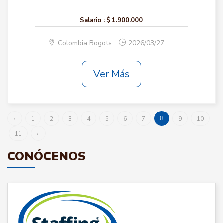
Salario :
$ 1.900.000
Colombia Bogota
2026/03/27
Ver Más
8
‹
1
2
3
4
5
6
7
9
10
11
›
CONÓCENOS