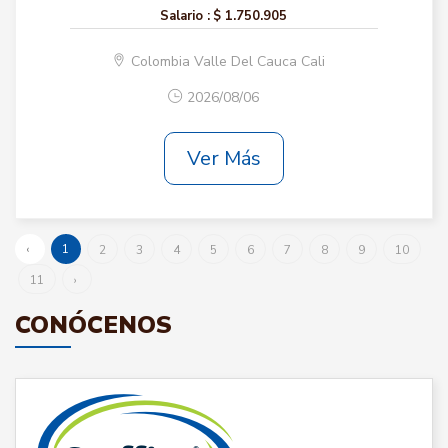
Salario :
$ 1.750.905
Colombia Valle Del Cauca Cali
2026/08/06
Ver Más
‹
1
2
3
4
5
6
7
8
9
10
11
›
CONÓCENOS