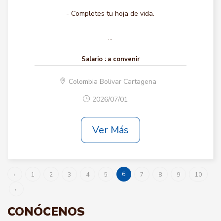
- Completes tu hoja de vida.
...
Salario :
a convenir
Colombia Bolivar Cartagena
2026/07/01
Ver Más
6
‹
1
2
3
4
5
7
8
9
10
›
CONÓCENOS