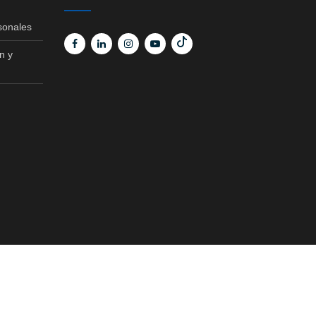
sonales
n y