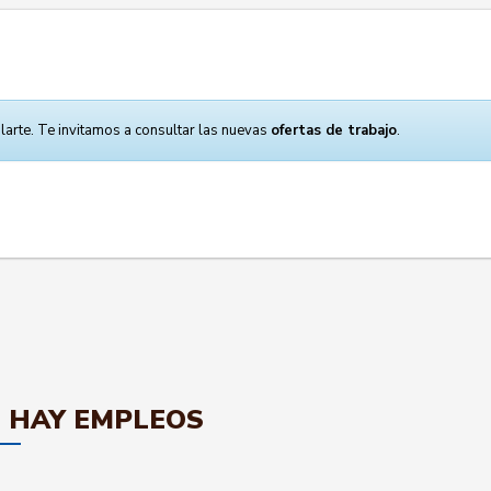
larte. Te invitamos a consultar las nuevas
ofertas de trabajo
.
 HAY EMPLEOS