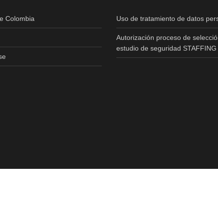
de Colombia
Uso de tratamiento de datos per
Autorización proceso de selecció
estudio de seguridad STAFFING
se
Copyright © 2020 All Rights Reserved.Realizado Por
T3RS