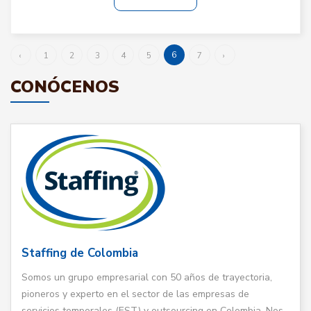
6
‹
1
2
3
4
5
7
›
CONÓCENOS
Staffing de Colombia
Somos un grupo empresarial con 50 años de trayectoria,
pioneros y experto en el sector de las empresas de
servicios temporales (EST) y outsourcing en Colombia. Nos