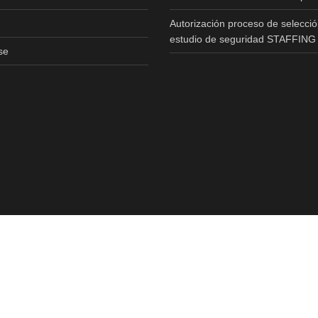
Autorización proceso de selecció
estudio de seguridad STAFFING
se
Copyright © 2020 All Rights Reserved.Realizado Por
T3RS