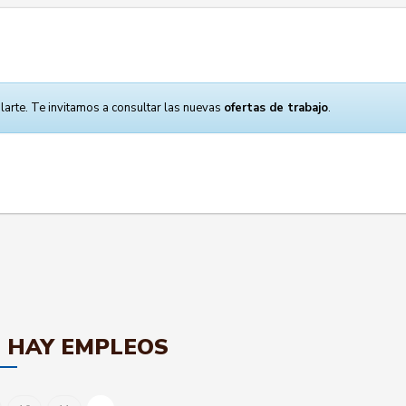
larte. Te invitamos a consultar las nuevas
ofertas de trabajo
.
 HAY EMPLEOS