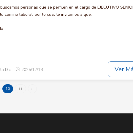
 buscamos personas que se perfilen en el cargo de EJECUTIVO SENIO
u camino laboral, por lo cual te invitamos a que:
da.
Ver M
ta D.c.
2025/12/18
10
11
›