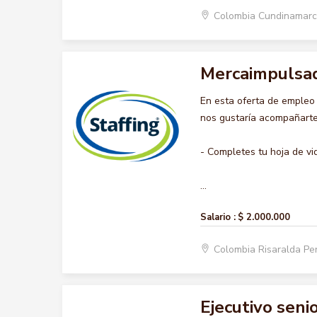
Colombia Cundinamar
Mercaimpulsa
En esta oferta de emple
nos gustaría acompañarte 
- Completes tu hoja de vi
...
Salario :
$ 2.000.000
Colombia Risaralda Pe
Ejecutivo seni