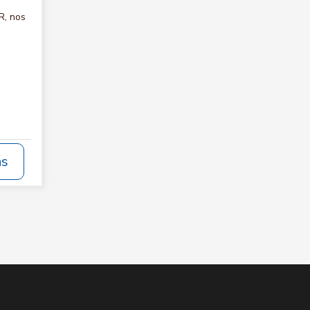
R, nos
ás