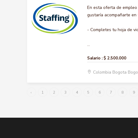
En esta oferta de empleo
gustaría acompañarte en t
- Completes tu hoja de vi
...
Salario :
$ 2.500.000
Colombia Bogota Bogo
‹
1
2
3
4
5
6
7
8
9