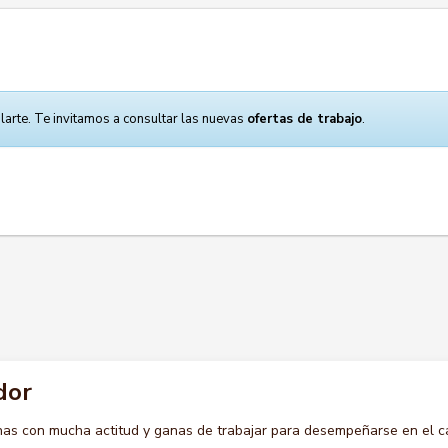
larte. Te invitamos a consultar las nuevas
ofertas de trabajo
.
dor
s con mucha actitud y ganas de trabajar para desempeñarse en el c