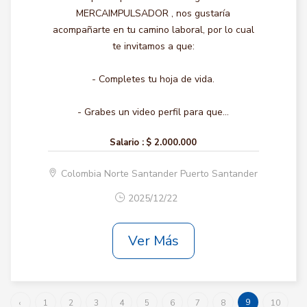
MERCAIMPULSADOR , nos gustaría
acompañarte en tu camino laboral, por lo cual
te invitamos a que:
- Completes tu hoja de vida.
- Grabes un video perfil para que...
Salario :
$ 2.000.000
Colombia Norte Santander Puerto Santander
2025/12/22
Ver Más
9
‹
1
2
3
4
5
6
7
8
10