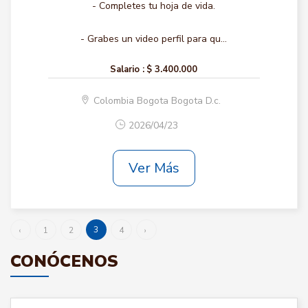
- Completes tu hoja de vida.
- Grabes un video perfil para qu...
Salario :
$ 3.400.000
Colombia Bogota Bogota D.c.
2026/04/23
Ver Más
3
‹
1
2
4
›
CONÓCENOS