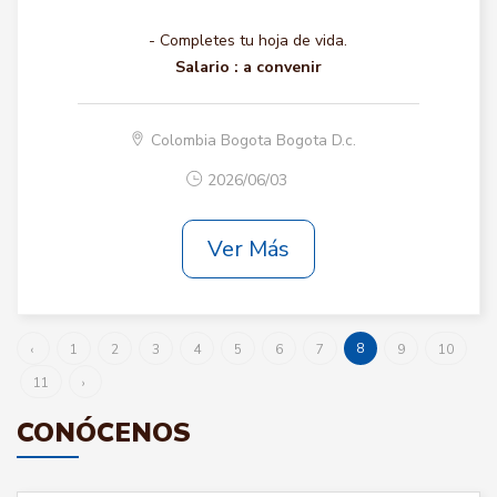
- Completes tu hoja de vida.
Salario :
a convenir
Colombia Bogota Bogota D.c.
2026/06/03
Ver Más
8
‹
1
2
3
4
5
6
7
9
10
11
›
CONÓCENOS