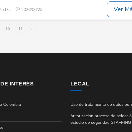
Ver M
ta D.c.
2026/06/23
10
11
›
 DE INTERÉS
LEGAL
de Colombia
Uso de tratamiento de datos per
Autorización proceso de selecció
estudio de seguridad STAFFING
se