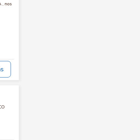
 , nos
ás
ICO