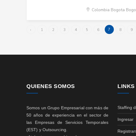
Colombia Bogota Bogo
7
‹
1
2
3
4
5
6
8
9
QUIENES SOMOS
LINKS
Staffing 
Somos un Grupo Empresarial con más de
50 años de experiencia en el sector de
Ingresar
las Empresas de Servicios Temporales
(EST) y Outsourcing.
Registrar