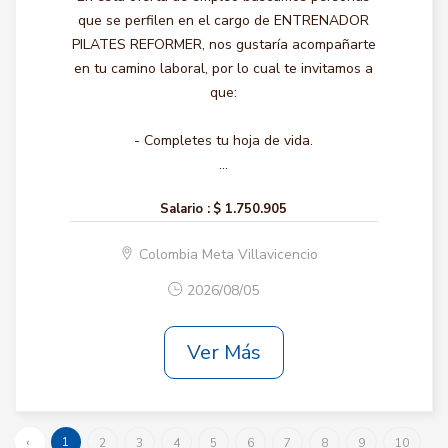
que se perfilen en el cargo de ENTRENADOR
PILATES REFORMER, nos gustaría acompañarte
en tu camino laboral, por lo cual te invitamos a
que:
- Completes tu hoja de vida.
...
Salario :
$ 1.750.905
Colombia Meta Villavicencio
2026/08/05
Ver Más
‹
1
2
3
4
5
6
7
8
9
10