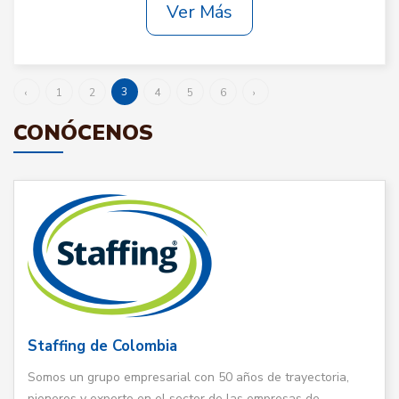
Ver Más
3
‹
1
2
4
5
6
›
CONÓCENOS
Staffing de Colombia
Somos un grupo empresarial con 50 años de trayectoria,
pioneros y experto en el sector de las empresas de