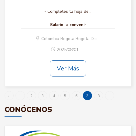
- Completes tu hoja de...
Salario :
a convenir
Colombia Bogota Bogota D.c.
2025/08/01
Ver Más
7
‹
1
2
3
4
5
6
8
›
CONÓCENOS