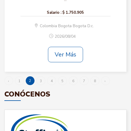
Salario :
$ 1.750.905
Colombia Bogota Bogota D.c.
2026/08/04
Ver Más
2
‹
1
3
4
5
6
7
8
›
CONÓCENOS