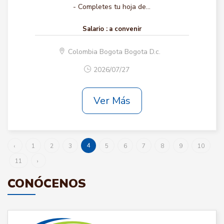
- Completes tu hoja de...
Salario :
a convenir
Colombia Bogota Bogota D.c.
2026/07/27
Ver Más
4
‹
1
2
3
5
6
7
8
9
10
11
›
CONÓCENOS