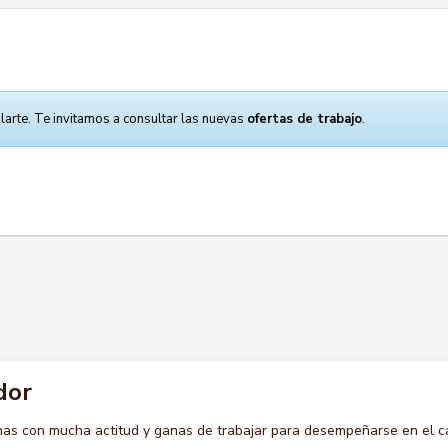
larte. Te invitamos a consultar las nuevas
ofertas de trabajo
.
dor
s con mucha actitud y ganas de trabajar para desempeñarse en el c