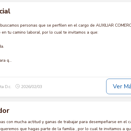
cial
 buscamos personas que se perfilen en el cargo de AUXILIAR COMERC
en tu camino laboral, por lo cual te invitamos a que:
da.
ra q...
Ver M
ta D.c.
2026/02/03
dor
s con mucha actitud y ganas de trabajar para desempeñarse en el c
remos que hagas parte de la familia , por lo cual te invitamos a qu