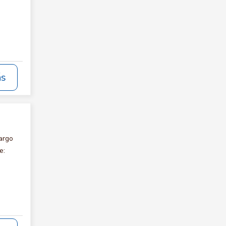
ás
argo
e: