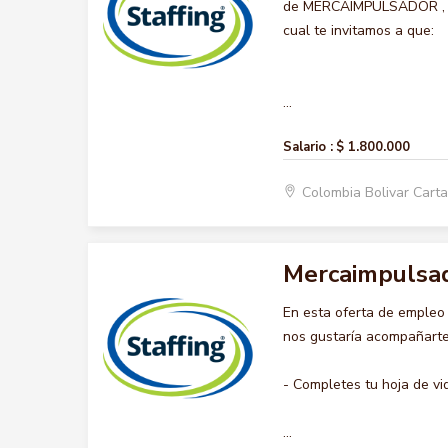
de MERCAIMPULSADOR , q
cual te invitamos a que:
...
Salario :
$ 1.800.000
Colombia Bolivar Car
Mercaimpulsa
En esta oferta de emple
nos gustaría acompañarte 
- Completes tu hoja de vi
...