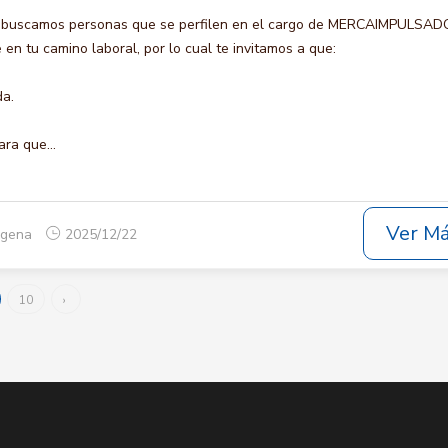
o buscamos personas que se perfilen en el cargo de MERCAIMPULSAD
en tu camino laboral, por lo cual te invitamos a que:
da.
ara que...
Ver M
tagena
2025/12/22
10
›