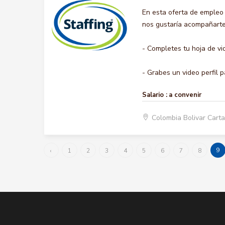
En esta oferta de emple
nos gustaría acompañarte 
- Completes tu hoja de vi
- Grabes un video perfil p
Salario :
a convenir
Colombia Bolivar Car
9
‹
1
2
3
4
5
6
7
8