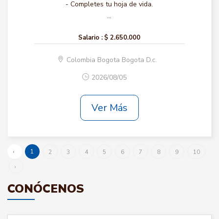
- Completes tu hoja de vida.
...
Salario :
$ 2.650.000
Colombia Bogota Bogota D.c.
2026/08/05
Ver Más
‹
1
2
3
4
5
6
7
8
9
10
›
CONÓCENOS